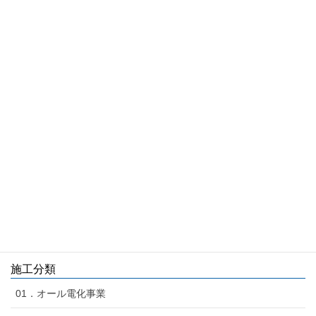
トイレ交換 / Ｎ様邸(R4.9.9施工)
施工名
トイレ交換 / Ｎ様邸
施工場所
佐賀県三養基郡みやき町
施工分類
03．リフォーム事業
,
リフォーム：本社エリア
1
2
…
4
»
施工分類
01．オール電化事業