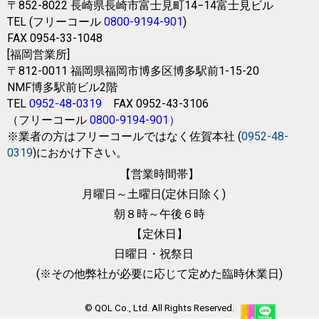
〒852-8022
長崎県長崎市富士見町14−14富士見ビル
TEL (フリーコール
0800-9194-901
)
FAX 0954-33-1048
[福岡営業所]
〒812-0011
福岡県福岡市博多区博多駅前1-15-20
NMF博多駅前ビル2階
TEL
0952-48-0319
FAX 0952-43-3106
（フリーコール
0800-9194-901
）
※業者の方はフリーコールではなく
佐賀本社 (
0952-48-
0319
)におかけ下さい。
【営業時間帯】
月曜日～土曜日(定休日除く)
朝８時～午後６時
【定休日】
日曜日・祝祭日
(※その他弊社が必要に応じて
定めた臨時休業日)
© QOL Co., Ltd. All Rights Reserved.