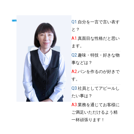
Q1.
自分を一言で言い表す
と？
A1.
真面目な性格だと思い
ます。
Q2.
趣味・特技・好きな物
事などは？
A2.
パンを作るのが好きで
す。
Q3.
社員としてアピールし
たい事は？
A3.
業務を通じてお客様に
ご満足いただけるよう精
一杯頑張ります！