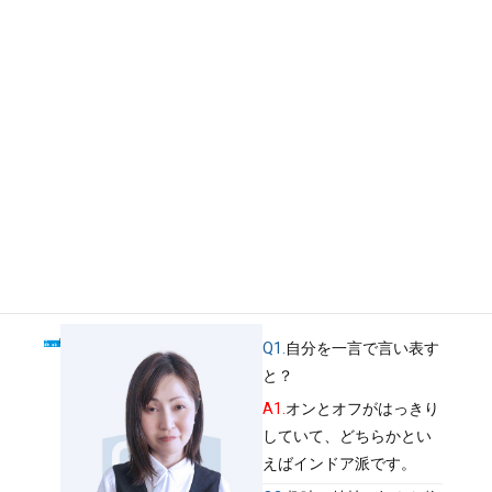
うことも大好きです！（マ
マゴスペルやギター弾き語
りしてます）
▽保有資格等▽
Q3.
社員としてアピールし
＊FP３級
たい事は？
A3.
相手のことを考えて、
一生懸命仕事に取り組みま
す！
Q1.
自分を一言で言い表す
と？
A1.
オンとオフがはっきり
していて、どちらかとい
えばインドア派です。