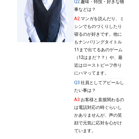
Q2.
趣味・特技・好きな物
事などは？
A2.
マンガを読んだり、ミ
シンでものづくりしたり
寝るのが好きです。他に
もナンバリングタイトル
11まで出てるあのゲーム
（12はまだ？？）や、最
近はローストビーフ作り
にハマってます。
Q3.
社員としてアピールし
たい事は？
A3.
お客様と直接関わるの
は電話対応の時ぐらいし
かありませんが、声の笑
顔で元気に応対を心がけ
ています。