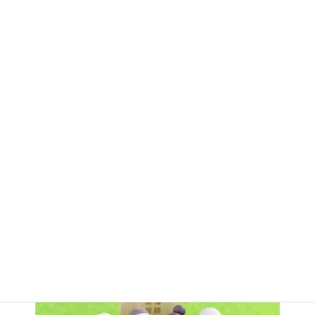
要不可欠です。
家も歳をとっていくのはしょうがないことで、新
築のころは気持ち良く快適に過ごせていたマイホ
ームも月日を経るごとにさまざまな不具合が生じ
てきます。
快適な暮らしを続けていくためにも、定期的なメ
ンテナンスや適切なタイミングでリフォームを行
って、住宅の性能を長持ちさせることが必要で
す。