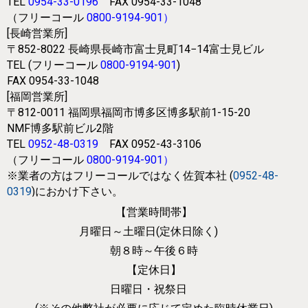
TEL
0954-33-0196
FAX 0954-33-1048
（フリーコール
0800-9194-901
）
[長崎営業所]
〒852-8022
長崎県長崎市富士見町14−14富士見ビル
TEL (フリーコール
0800-9194-901
)
FAX 0954-33-1048
[福岡営業所]
〒812-0011
福岡県福岡市博多区博多駅前1-15-20
NMF博多駅前ビル2階
TEL
0952-48-0319
FAX 0952-43-3106
（フリーコール
0800-9194-901
）
※業者の方はフリーコールではなく
佐賀本社 (
0952-48-
0319
)におかけ下さい。
【営業時間帯】
月曜日～土曜日(定休日除く)
朝８時～午後６時
【定休日】
日曜日・祝祭日