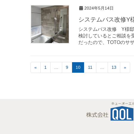
2024年5月14日
システムバス改修Y様
システムバス改修 Y様邸（大
検討しているとご相談を
だったので、TOTOのサザ
«
1
…
9
10
11
…
13
»