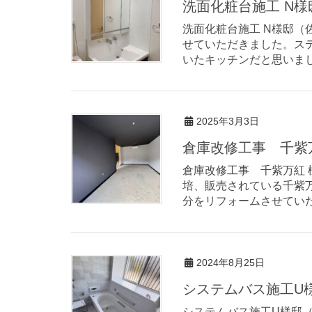
洗面化粧台施工 N様
洗面化粧台施工 N様邸（
せていただきました。ス
いたキッチンだと思いました
2025年3月3日
倉庫改修工事 千紫万
倉庫改修工事 千紫万紅
培、販売されている千紫
分をリフォームさせていただ
2024年8月25日
システムバス施工U
システムバス施工U様邸