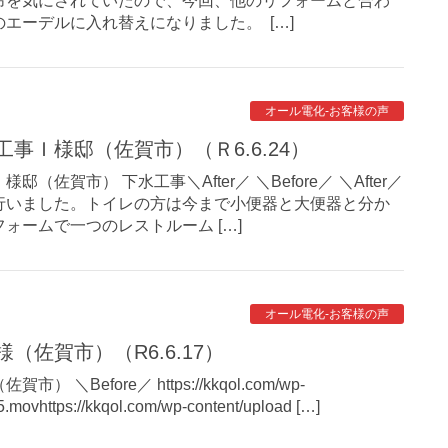
命を気にされていたので、今回、他のリフォームと合わ
エーデルに入れ替えになりました。 […]
オール電化-お客様の声
工事Ｉ様邸（佐賀市）（Ｒ6.6.24）
佐賀市） 下水工事＼After／ ＼Before／ ＼After／
行いました。トイレの方は今まで小便器と大便器と分か
ォームで一つのレストルーム […]
オール電化-お客様の声
（佐賀市）（R6.6.17）
＼Before／ https://kkqol.com/wp-
.movhttps://kkqol.com/wp-content/upload […]