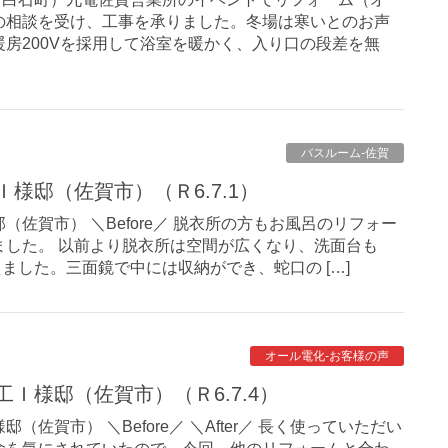
の相談を受け、工事を承りました。冬場は寒いとのお声
房200Vを採用して浴室を暖かく、入り口の段差を無
バスルーム-佐賀
Ｉ様邸（佐賀市）（Ｒ6.7.1）
佐賀市） ＼Before／ 脱衣所の方もお風呂のリフォー
ました。 以前より脱衣所は空間が広くなり、洗面台も
えました。三面鏡で中には収納ができ、蛇口の […]
オール電化-お客様の声
工Ｉ様邸（佐賀市）（Ｒ6.7.4）
佐賀市） ＼Before／ ＼After／ 長く使っていただい