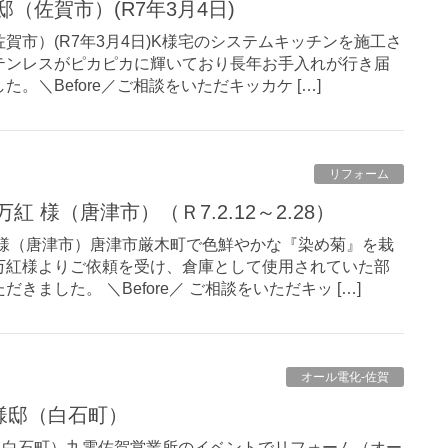
邸（佐賀市）(R7年3月4日)
佐賀市）(R7年3月4日)K様宅のシステムキッチンを施工さ
テンレスがピカピカに輝いており長年お手入れが行き届
。＼Before／ご相談をいただキッカケ […]
リフォーム
紅 様（唐津市）（Ｒ7.2.12～2.28）
 様（唐津市）唐津市厳木町で色鮮やかな『染め菊』を栽
万紅様よりご依頼を受け、倉庫として使用されていた部
きました。 ＼Before／ ご相談をいただキッ […]
オール電化-佐賀
様邸（白石町）
（白石町）九電佐賀営業所のイベントでリフォーム（オー