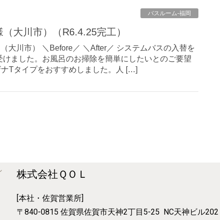
バスルーム-福岡
（大川市）（R6.4.25完工）
川市） ＼Before／ ＼After／ システムバスの入替を
受けました。お風呂のお掃除を簡単にしたいとのご要望
ナTタイプをおすすめしました。人 […]
株式会社ＱＯＬ
[本社・佐賀営業所]
〒840-0815
佐賀県佐賀市天神2丁目5-25
NC天神ビル202