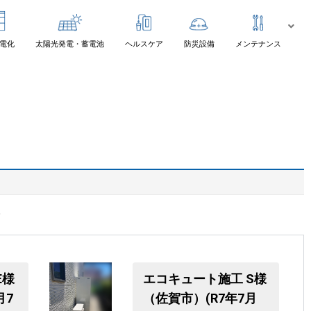
電化
太陽光発電・蓄電池
ヘルスケア
防災設備
メンテナンス
E様
エコキュート施工 S様
月7
（佐賀市）(R7年7月