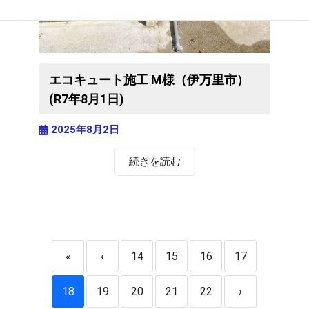
エコキュート施工 M様（伊万里市）
(R7年8月1日)
2025年8月2日
続きを読む
«
‹
14
15
16
17
18
19
20
21
22
›