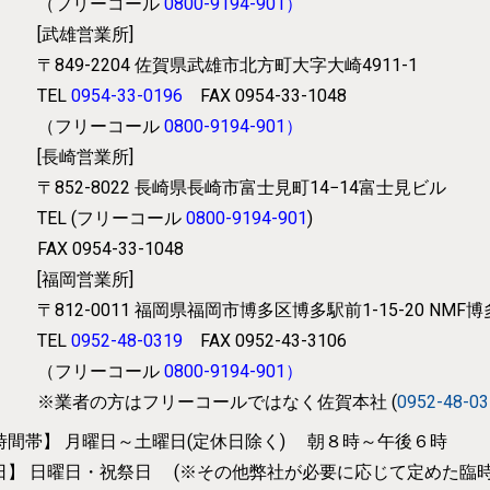
（フリーコール
0800-9194-901
）
[武雄営業所]
〒849-2204
佐賀県武雄市北方町大字大崎4911-1
TEL
0954-33-0196
FAX 0954-33-1048
（フリーコール
0800-9194-901
）
[長崎営業所]
〒852-8022
長崎県長崎市富士見町14−14富士見ビル
TEL (フリーコール
0800-9194-901
)
FAX 0954-33-1048
[福岡営業所]
〒812-0011
福岡県福岡市博多区博多駅前1-15-20 NMF
TEL
0952-48-0319
FAX 0952-43-3106
（フリーコール
0800-9194-901
）
※業者の方はフリーコールではなく
佐賀本社 (
0952-48-0
時間帯】
月曜日～土曜日(定休日除く) 朝８時～午後６時
日】
日曜日・祝祭日 (※その他弊社が必要に応じて
定めた臨時