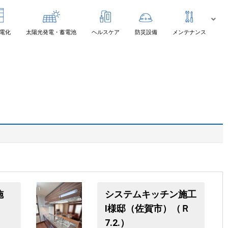
電化
太陽光発電・蓄電池
ヘルスケア
防災設備
メンテナンス
施
システムキッチン施工
)
I様邸（佐賀市）（Ｒ
7.2.）