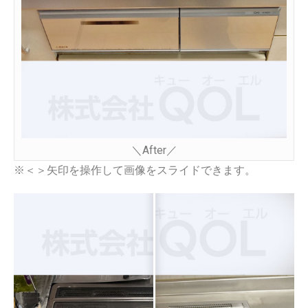
＼After／
※＜＞矢印を操作して画像をスライドできます。