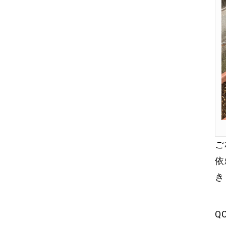
ご
依
き
Q