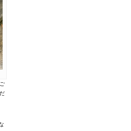
ご
だ
な