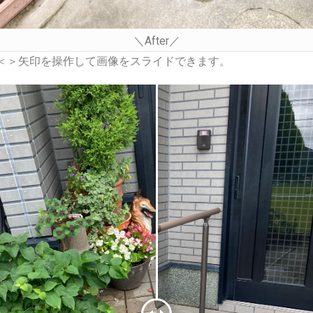
＼After／
＜＞矢印を操作して画像をスライドできます。