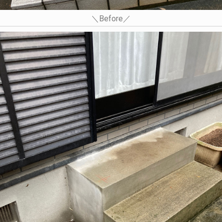
＼Before／