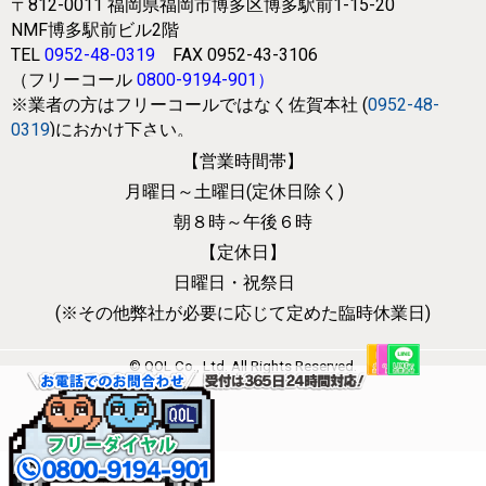
〒812-0011
福岡県福岡市博多区博多駅前1-15-20
NMF博多駅前ビル2階
TEL
0952-48-0319
FAX 0952-43-3106
（フリーコール
0800-9194-901
）
※業者の方はフリーコールではなく
佐賀本社 (
0952-48-
0319
)におかけ下さい。
【営業時間帯】
月曜日～土曜日(定休日除く)
朝８時～午後６時
【定休日】
日曜日・祝祭日
(※その他弊社が必要に応じて
定めた臨時休業日)
© QOL Co., Ltd. All Rights Reserved.