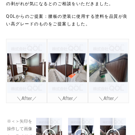
の剥がれが気になるとのご相談をいただきました。
QOLからのご提案：
腰板の塗装に使用する塗料を品質が良
い高グレードのものをご提案しました。
＼After／
＼After／
＼After／
※＜＞矢印を
操作して画像