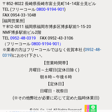
〒852-8022
長崎県長崎市富士見町14−14富士見ビル
TEL (フリーコール
0800-9194-901
)
FAX 0954-33-1048
[福岡営業所]
〒812-0011
福岡県福岡市博多区博多駅前1-15-20
NMF博多駅前ビル2階
TEL
0952-48-0319
FAX 0952-43-3106
（フリーコール
0800-9194-901
）
※業者の方はフリーコールではなく
佐賀本社 (
0952-48-
0319
)におかけ下さい。
【営業時間帯】
月曜日～土曜日(定休日除く)
朝８時～午後６時
【定休日】
日曜日・祝祭日
(※その他弊社が必要に応じて
定めた臨時休業日)
© QOL Co., Ltd. All Rights Reserved.