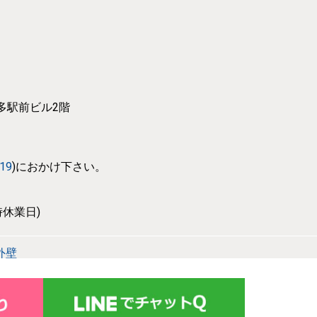
博多駅前ビル2階
319
)におかけ下さい。
休業日)
外壁
設備事業