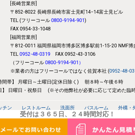
[長崎営業所]
〒852-8022
長崎県長崎市富士見町14−14富士見ビル
TEL (フリーコール
0800-9194-901
)
FAX 0954-33-1048
[福岡営業所]
〒812-0011
福岡県福岡市博多区博多駅前1-15-20 NMF
TEL
0952-48-0319
FAX 0952-43-3106
（フリーコール
0800-9194-901
）
※業者の方はフリーコールではなく
佐賀本社 (
0952-48-0
時間帯】
月曜日～土曜日(定休日除く) 朝８時～午後６時
日】
日曜日・祝祭日 (※その他弊社が必要に応じて
定めた臨時
ッチン
レストルーム
洗面所
バスルーム
外構・
受付は３６５日、２４時間対応！
電化
太陽光発電・蓄電池事業
ヘルスケア事業
防災
メンテナンス
施工実績
会社概要