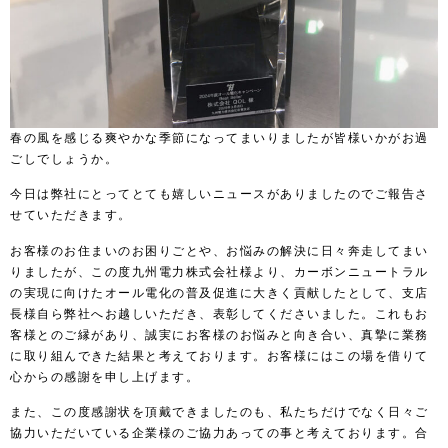
春の風を感じる爽やかな季節になってまいりましたが皆様いかがお過
ごしでしょうか。
今日は弊社にとってとても嬉しいニュースがありましたのでご報告さ
せていただきます。
お客様のお住まいのお困りごとや、お悩みの解決に
日々
奔走してまい
りましたが、この度九州電力株式会社様より、
カーボンニュートラル
の実現に向けたオール電化の普及促進に大きく貢献したとして、支店
長様自ら
弊社へ
お越しいただき、表彰してくださいました。これもお
客様とのご縁があり、誠実にお客様のお悩みと向き合い、真摯に業務
に取り組んできた結果と考えております。お客様には
この場を借りて
心からの感謝を
申し上げます。
また、この度感謝状を頂戴できましたのも、私たちだけでなく日々ご
協力いただいている企業様のご協力あっての事と考えております。合