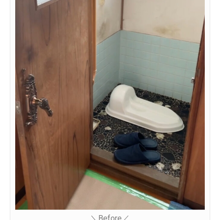
＼Before／