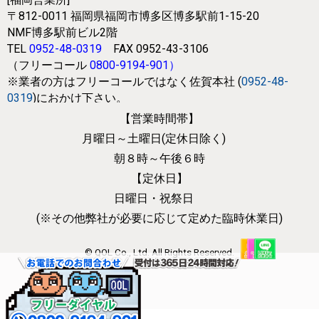
〒812-0011
福岡県福岡市博多区博多駅前1-15-20
NMF博多駅前ビル2階
TEL
0952-48-0319
FAX 0952-43-3106
（フリーコール
0800-9194-901
）
※業者の方はフリーコールではなく
佐賀本社 (
0952-48-
0319
)におかけ下さい。
【営業時間帯】
月曜日～土曜日(定休日除く)
朝８時～午後６時
【定休日】
日曜日・祝祭日
(※その他弊社が必要に応じて
定めた臨時休業日)
© QOL Co., Ltd. All Rights Reserved.