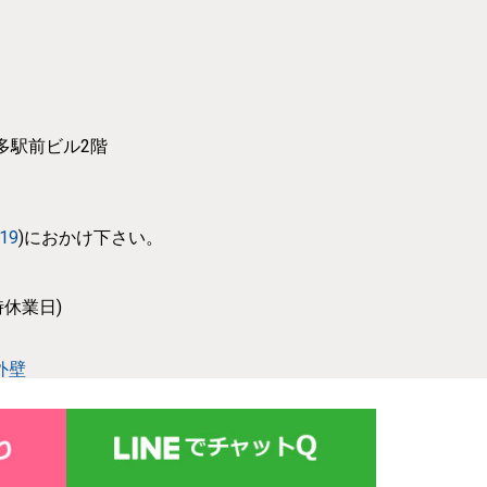
博多駅前ビル2階
319
)におかけ下さい。
休業日)
外壁
設備事業