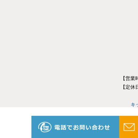
【営業
【定休
キ
オール