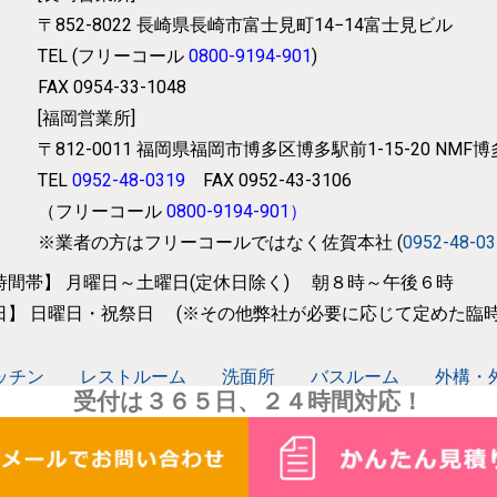
〒852-8022
長崎県長崎市富士見町14−14富士見ビル
TEL (フリーコール
0800-9194-901
)
FAX 0954-33-1048
[福岡営業所]
〒812-0011
福岡県福岡市博多区博多駅前1-15-20 NMF
TEL
0952-48-0319
FAX 0952-43-3106
（フリーコール
0800-9194-901
）
※業者の方はフリーコールではなく
佐賀本社 (
0952-48-0
時間帯】
月曜日～土曜日(定休日除く) 朝８時～午後６時
日】
日曜日・祝祭日 (※その他弊社が必要に応じて
定めた臨時
ッチン
レストルーム
洗面所
バスルーム
外構・
受付は３６５日、２４時間対応！
電化
太陽光発電・蓄電池事業
ヘルスケア事業
防災
メンテナンス
施工実績
会社概要