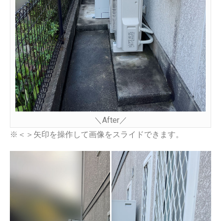
＼After／
※＜＞矢印を操作して画像をスライドできます。