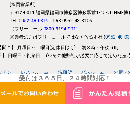
[福岡営業所]
〒812-0011
福岡県福岡市博多区博多駅前1-15-20 NMF
TEL
0952-48-0319
FAX 0952-43-3106
（フリーコール
0800-9194-901
）
※業者の方はフリーコールではなく
佐賀本社 (
0952-48-0
時間帯】
月曜日～土曜日(定休日除く) 朝８時～午後６時
日】
日曜日・祝祭日 (※その他弊社が必要に応じて
定めた臨時
ッチン
レストルーム
洗面所
バスルーム
外構・
受付は３６５日、２４時間対応！
電化
太陽光発電・蓄電池事業
ヘルスケア事業
防災
メンテナンス
施工実績
会社概要
© QOL Co., Ltd. All Rights Reserved.