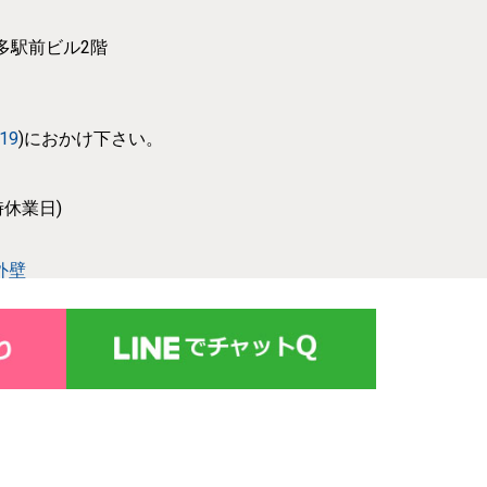
博多駅前ビル2階
319
)におかけ下さい。
休業日)
外壁
設備事業