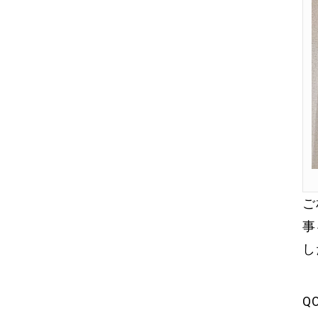
ご
事
し
Q