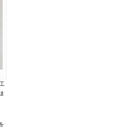
工
ま
を