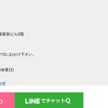
博多駅前ビル2階
319
)におかけ下さい。
休業日)
外壁
設備事業