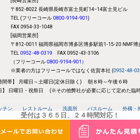
[長崎営業所]
〒852-8022
長崎県長崎市富士見町14−14富士見ビル
TEL (フリーコール
0800-9194-901
)
FAX 0954-33-1048
[福岡営業所]
〒812-0011
福岡県福岡市博多区博多駅前1-15-20 NMF
TEL
0952-48-0319
FAX 0952-43-3106
（フリーコール
0800-9194-901
）
※業者の方はフリーコールではなく
佐賀本社 (
0952-48-0
時間帯】
月曜日～土曜日(定休日除く) 朝８時～午後６時
日】
日曜日・祝祭日 (※その他弊社が必要に応じて
定めた臨時
ッチン
レストルーム
洗面所
バスルーム
外構・
受付は３６５日、２４時間対応！
電化
太陽光発電・蓄電池事業
ヘルスケア事業
防災
メンテナンス
施工実績
会社概要