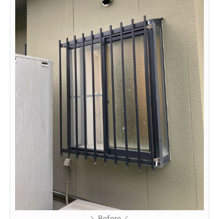
＼Before／