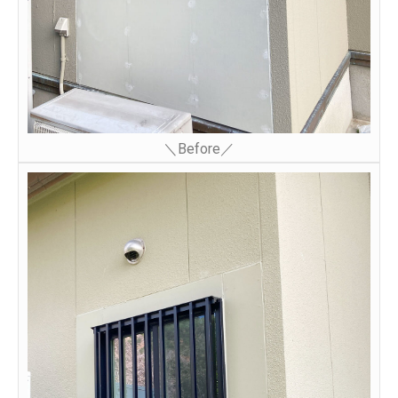
＼Before／