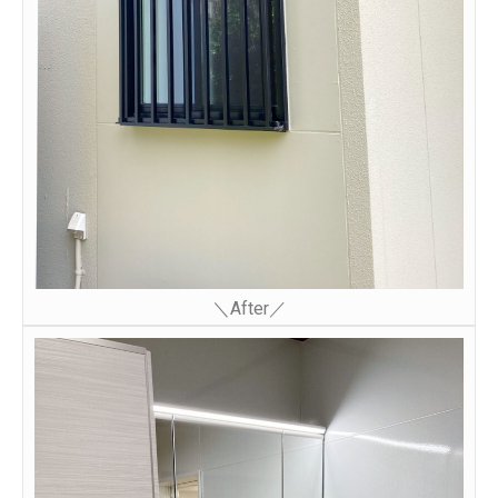
＼After／