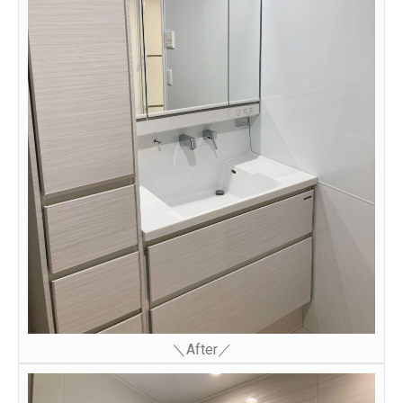
＼After／