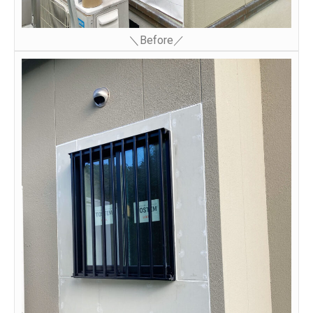
＼Before／