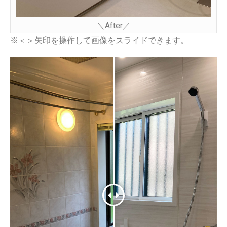
＼After／
※＜＞矢印を操作して画像をスライドできます。