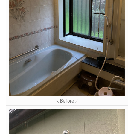
＼Before／