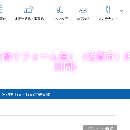
電化
太陽光発電・蓄電池
ヘルスケア
防災設備
メンテナンス
他リフォーム有）（佐賀市）(R
日間)
R7年9月3日～13日の内6日間)
バスルーム-佐賀