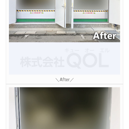
＼After／