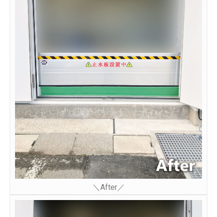
＼After／