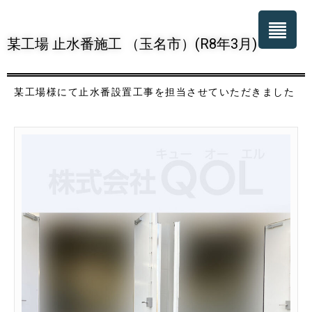
某工場 止水番施工 （玉名市）(R8年3月)
某工場様にて止水番設置工事を担当させていただきました