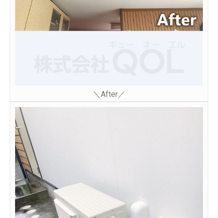
＼After／