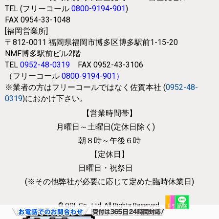
TEL (フリーコール
0800-9194-901
)
FAX 0954-33-1048
[福岡営業所]
〒812-0011
福岡県福岡市博多区博多駅前1-15-20
NMF博多駅前ビル2階
TEL
0952-48-0319
FAX 0952-43-3106
（フリーコール
0800-9194-901
）
※業者の方はフリーコールではなく
佐賀本社 (
0952-48-
0319
)におかけ下さい。
【営業時間帯】
月曜日～土曜日(定休日除く)
朝８時～午後６時
【定休日】
日曜日・祝祭日
(※その他弊社が必要に応じて
定めた臨時休業日)
© QOL Co., Ltd. All Rights Reserved.