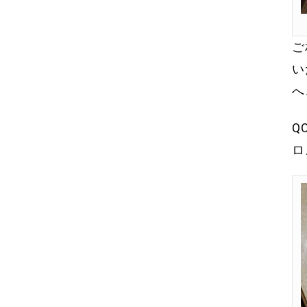
ご
い
へ
Q
ロ