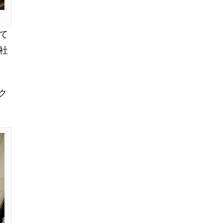
て
社
ク