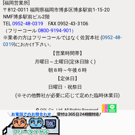
[福岡営業所]
〒812-0011
福岡県福岡市博多区博多駅前1-15-20
NMF博多駅前ビル2階
TEL
0952-48-0319
FAX 0952-43-3106
（フリーコール
0800-9194-901
）
※業者の方はフリーコールではなく
佐賀本社 (
0952-48-
0319
)におかけ下さい。
【営業時間帯】
月曜日～土曜日(定休日除く)
朝８時～午後６時
【定休日】
日曜日・祝祭日
(※その他弊社が必要に応じて
定めた臨時休業日)
© QOL Co., Ltd. All Rights Reserved.