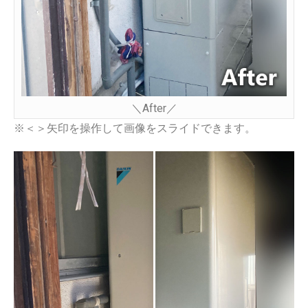
＼After／
※＜＞矢印を操作して画像をスライドできます。