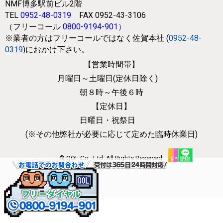
NMF博多駅前ビル2階
TEL
0952-48-0319
FAX 0952-43-3106
（フリーコール
0800-9194-901
）
※業者の方はフリーコールではなく
佐賀本社 (
0952-48-
0319
)におかけ下さい。
【営業時間帯】
月曜日～土曜日(定休日除く)
朝８時～午後６時
【定休日】
日曜日・祝祭日
(※その他弊社が必要に応じて
定めた臨時休業日)
© QOL Co., Ltd. All Rights Reserved.