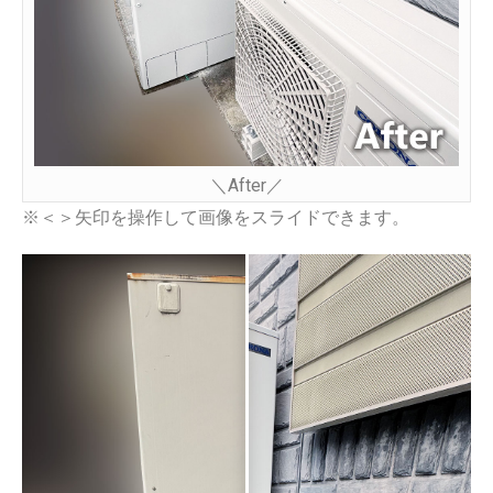
＼After／
※＜＞矢印を操作して画像をスライドできます。