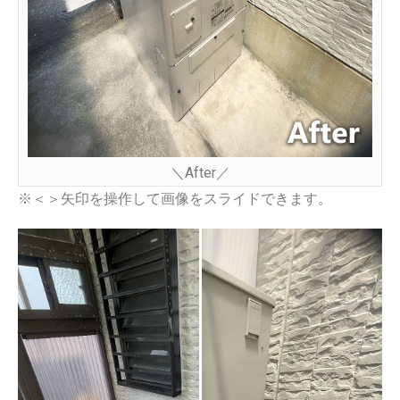
＼After／
※＜＞矢印を操作して画像をスライドできます。