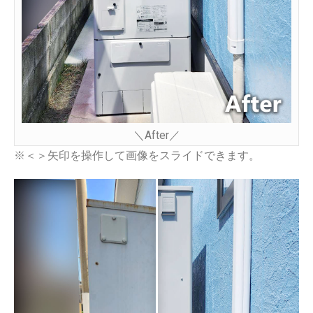
＼After／
※＜＞矢印を操作して画像をスライドできます。