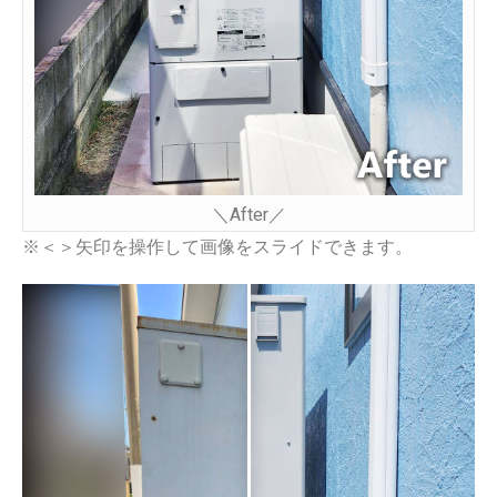
＼After／
※＜＞矢印を操作して画像をスライドできます。